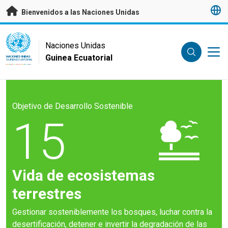
Saltar a contenido principal
Bienvenidos a las Naciones Unidas
UN Logo
Naciones Unidas
Guinea Ecuatorial
NACIONES UNIDAS
GUINEA ECUATORIAL
Objetivo de Desarrollo Sostenible
15
Vida de ecosistemas
terrestres
Gestionar sosteniblemente los bosques, luchar contra la
desertificación, detener e invertir la degradación de las