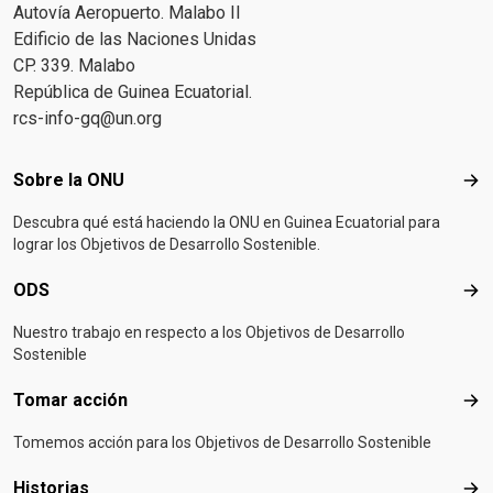
Autovía Aeropuerto. Malabo II
Edificio de las Naciones Unidas
CP. 339. Malabo
República de Guinea Ecuatorial.
rcs-info-gq@un.org
Footer menu
Sobre la ONU
Sob
Descubra qué está haciendo la ONU en Guinea Ecuatorial para
lograr los Objetivos de Desarrollo Sostenible.
ODS
OD
Nuestro trabajo en respecto a los Objetivos de Desarrollo
Sostenible
Tomar acción
Tom
Tomemos acción para los Objetivos de Desarrollo Sostenible
Historias
Hist